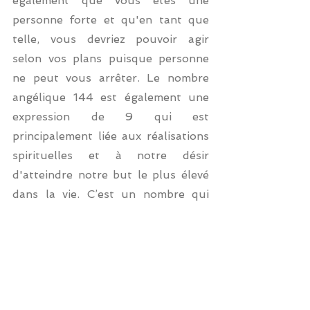
également que vous êtes une 
personne forte et qu'en tant que 
telle, vous devriez pouvoir agir 
selon vos plans puisque personne 
ne peut vous arrêter. Le nombre 
angélique 144 est également une 
expression de 9 qui est 
principalement liée aux réalisations 
spirituelles et à notre désir 
d'atteindre notre but le plus élevé 
dans la vie. C’est un nombre qui 
vous fait ressentir une connexion 
profonde avec la sagesse qui est en 
vous. En outre, 
numéro 9
 apparaît 
souvent à la fin d'un processus de 
développement et lorsqu'il apparaît 