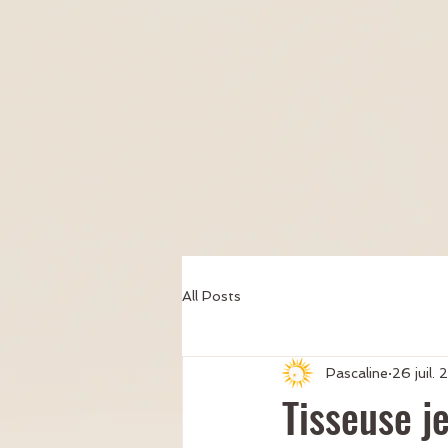
All Posts
Pascaline
26 juil.
Tisseuse je