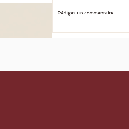
Petit éloge du surf
Rédigez un commentaire...