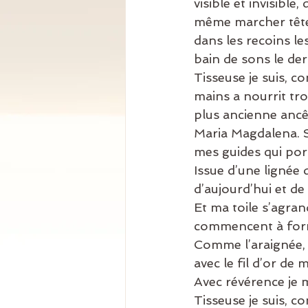
visible et invisibl
même marcher tête p
dans les recoins le
bain de sons le de
Tisseuse je suis, c
mains a nourrit tro
plus ancienne ancê
Maria Magdalena. S
mes guides qui por
Issue d’une lignée d
d’aujourd’hui et de
Et ma toile s’agrand
commencent à form
Comme l’araignée, j
avec le fil d’or d
Avec révérence je m
Tisseuse je suis, c