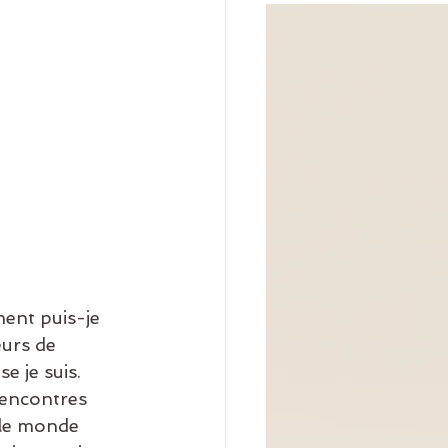
ment puis-je 
urs de 
e je suis.
rencontres 
 le monde 