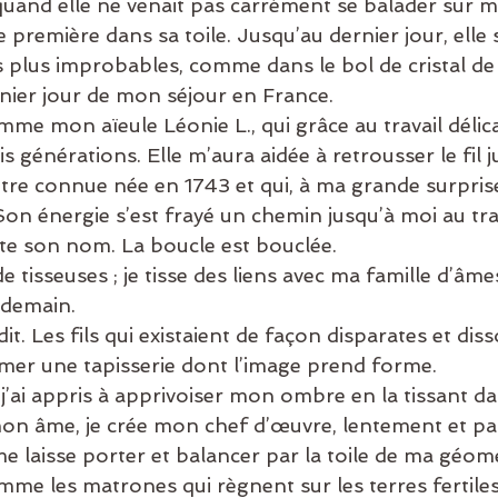
e, quand elle ne venait pas carrément se balader sur 
remière dans sa toile. Jusqu’au dernier jour, elle s
s plus improbables, comme dans le bol de cristal de 
rnier jour de mon séjour en France.
omme mon aïeule Léonie L., qui grâce au travail délica
is générations. Elle m’aura aidée à retrousser le fil 
tre connue née en 1743 et qui, à ma grande surprise,
on énergie s’est frayé un chemin jusqu’à moi au tra
te son nom. La boucle est bouclée.  
e tisseuses ; je tisse des liens avec ma famille d’âmes
 demain.
it. Les fils qui existaient de façon disparates et diss
er une tapisserie dont l’image prend forme.
’ai appris à apprivoiser mon ombre en la tissant da
e mon âme, je crée mon chef d’œuvre, lentement et p
e laisse porter et balancer par la toile de ma géomé
omme les matrones qui règnent sur les terres fertile