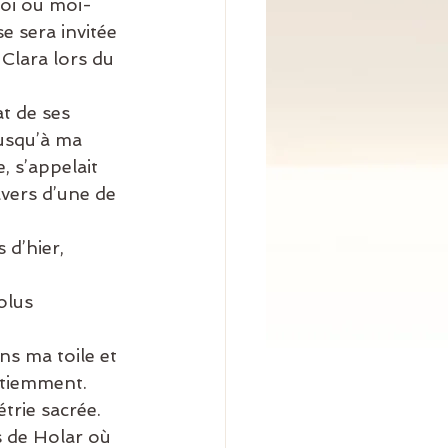
moi ou moi-
e sera invitée 
Clara lors du 
t de ses 
jusqu’à ma 
 s’appelait 
vers d’une de 
 d’hier, 
olus 
ns ma toile et 
atiemment. 
trie sacrée.
s de Holar où 