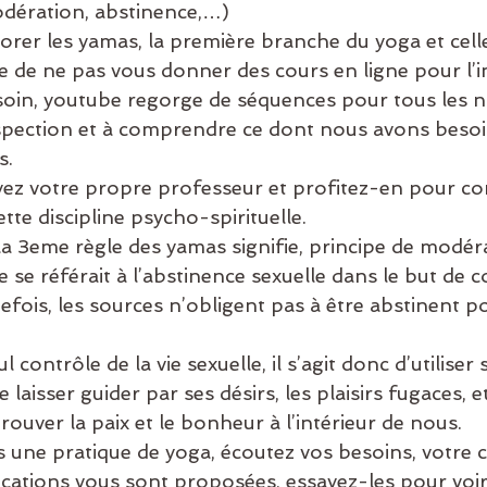
ération, abstinence,…)
orer les yamas, la première branche du yoga et cell
e de ne pas vous donner des cours en ligne pour l’i
soin, youtube regorge de séquences pour tous les ni
ospection et à comprendre ce dont nous avons besoi
s.
yez votre propre professeur et profitez-en pour c
tte discipline psycho-spirituelle.
 3eme règle des yamas signifie, principe de modéra
pe se référait à l’abstinence sexuelle dans le but de 
tefois, les sources n’obligent pas à être abstinent p
l contrôle de la vie sexuelle, il s’agit donc d’utiliser
 laisser guider par ses désirs, les plaisirs fugaces, e
trouver la paix et le bonheur à l’intérieur de nous.
 une pratique de yoga, écoutez vos besoins, votre c
ications vous sont proposées, essayez-les pour voir 