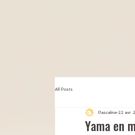
All Posts
Pascaline
22 avr.
Yama en m