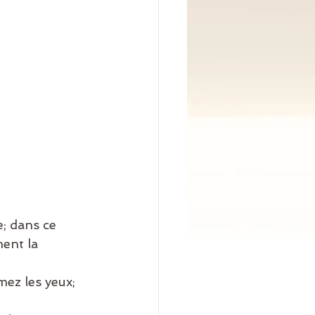
; dans ce 
ment la 
ez les yeux; 