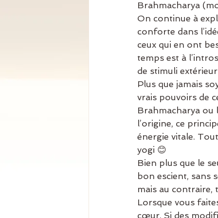
Brahmacharya (mod
On continue à expl
conforte dans l’idé
ceux qui en ont be
temps est à l’intr
de stimuli extérieur
Plus que jamais so
vrais pouvoirs de ce
Brahmacharya ou la
l’origine, ce princi
énergie vitale. Tou
yogi 😊
Bien plus que le seu
bon escient, sans se
mais au contraire, 
Lorsque vous faites
cœur. Si des modif