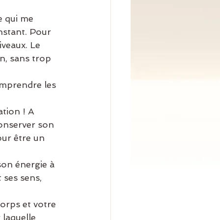
e qui me 
nstant. Pour 
veaux. Le 
n, sans trop 
omprendre les 
tion ! A 
conserver son 
our être un 
 son énergie à 
t ses sens, 
orps et votre 
laquelle 