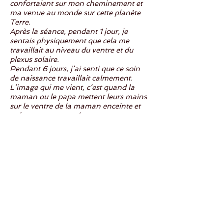
confortaient sur mon cheminement et
ma venue au monde sur cette planète
Terre.
Après la séance, pendant 1 jour, je
sentais physiquement que cela me
travaillait au niveau du ventre et du
plexus solaire.
Pendant 6 jours, j’ai senti que ce soin
de naissance travaillait calmement.
L’image qui me vient, c’est quand la
maman ou le papa mettent leurs mains
sur le ventre de la maman enceinte et
qu’un contact, une écoute se met en
place dans un dialogue, un échange
entre les êtres présents dans cet espace
temps.
Les accompagnatrices sont à la
hauteur de ce qu'elles proposent :
« soin de « né sens ». D.
03.04.2025
Nos présentations :
Pascaline Dewitte - Jaap Sita Kaur
Professeur de yoga et instructrice en
Kundalini Yoga, Yoga du Son, Yoga